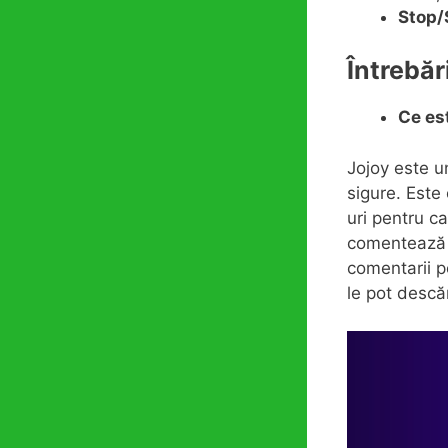
Stop/
Întrebăr
Ce es
Jojoy este u
sigure. Este
uri pentru ca
comentează 
comentarii p
le pot descăr