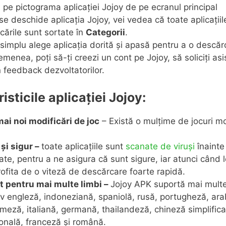
pe pictograma aplicației Jojoy de pe ecranul principal
e deschide aplicația Jojoy, vei vedea că toate aplicațiile,
cările sunt sortate în
Categorii
.
 simplu alege aplicația dorită și apasă pentru a o descăr
menea, poți să-ți creezi un cont pe Jojoy, să soliciți asi
n feedback dezvoltatorilor.
isticile aplicației Jojoy:
ai noi modificări de joc
– Există o mulțime de jocuri mo
și sigur –
toate aplicațiile sunt
scanate de viruși
înainte 
ate, pentru a ne asigura că sunt sigure, iar atunci când l
rofita de o viteză de descărcare foarte rapidă.
t pentru mai multe limbi –
Jojoy APK suportă mai multe
iv engleză, indoneziană, spaniolă, rusă, portugheză, ara
meză, italiană, germană, thailandeză, chineză simplifica
ională, franceză și română.