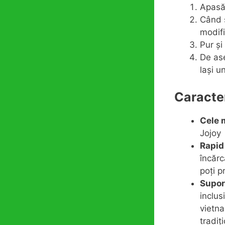
Apasă 
Când s
modifi
Pur și
De ase
lași u
Caracter
Cele m
Jojoy
Rapid 
încărc
poți p
Supor
inclus
vietna
tradiț