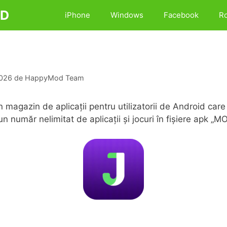
D
iPhone
Windows
Facebook
R
2026
de
HappyMod Team
 magazin de aplicații pentru utilizatorii de Android care 
n număr nelimitat de aplicații și jocuri în fișiere apk „M