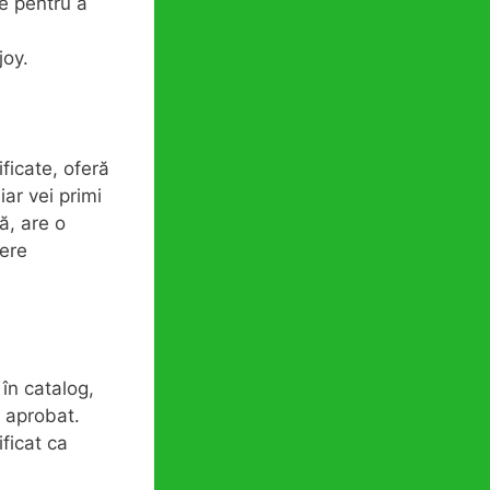
e pentru a
joy.
ficate, oferă
iar vei primi
ă, are o
fere
în catalog,
e aprobat.
ificat ca