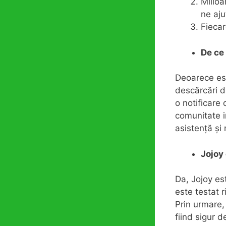
Milioa
ne aju
Fiecar
De ce 
Deoarece est
descărcări de
o notificare 
comunitate i
asistență și 
Jojoy 
Da, Jojoy es
este testat r
Prin urmare, 
fiind sigur de