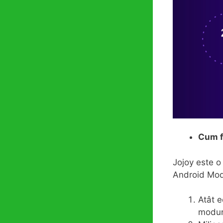
Cum f
Jojoy este o
Android Mod
Atât e
moduri