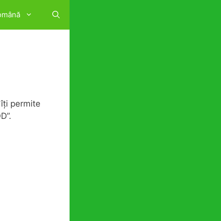
omână
îți permite
OD”.