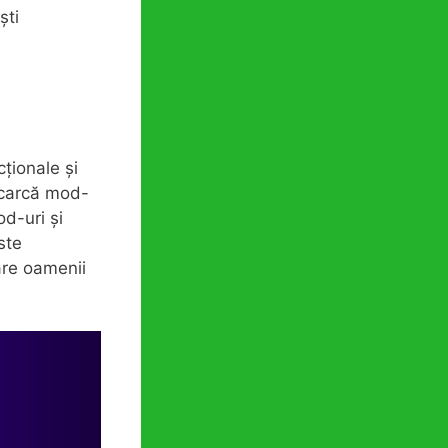
ști
ționale și
încarcă mod-
od-uri și
ste
are oamenii