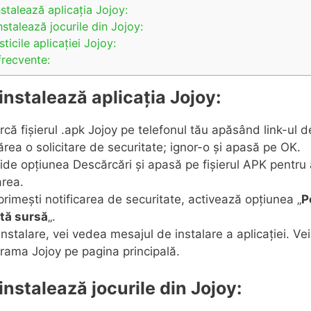
talează aplicația Jojoy:
stalează jocurile din Jojoy:
ticile aplicației Jojoy:
frecvente:
nstalează aplicația Jojoy:
că fișierul .apk Jojoy pe telefonul tău apăsând link-ul d
rea o solicitare de securitate; ignor-o și apasă pe OK.
de opțiunea Descărcări și apasă pe fișierul APK pentru
area.
rimești notificarea de securitate, activează opțiunea „
P
tă sursă
„.
nstalare, vei vedea mesajul de instalare a aplicației. Vei
rama Jojoy pe pagina principală.
nstalează jocurile din Jojoy: