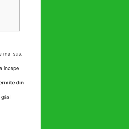
e mai sus.
 a începe
ermite din
 găsi