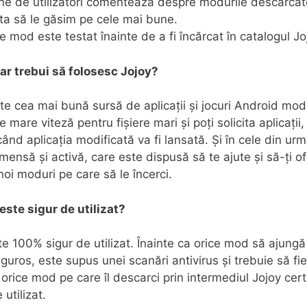
ne de utilizatori comentează despre modurile descărcat
ta să le găsim pe cele mai bune.
e mod este testat înainte de a fi încărcat în catalogul Jo
ar trebui să folosesc Jojoy?
e cea mai bună sursă de aplicații și jocuri Android modi
 mare viteză pentru fișiere mari și poți solicita aplicații, 
când aplicația modificată va fi lansată. Și în cele din urm
mensă și activă, care este dispusă să te ajute și să-ți o
noi moduri pe care să le încerci.
este sigur de utilizat?
te 100% sigur de utilizat. Înainte ca orice mod să ajungă 
iguros, este supus unei scanări antivirus și trebuie să fi
orice mod pe care îl descarci prin intermediul Jojoy cert
 utilizat.