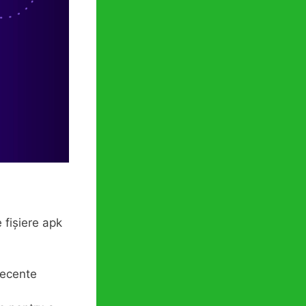
 fișiere apk
 recente