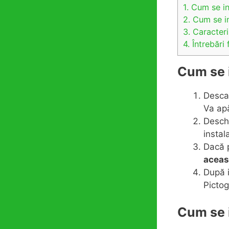
1.
Cum se ins
2.
Cum se in
3.
Caracteris
4.
Întrebări 
Cum se i
Descar
Va apă
Deschi
instal
Dacă p
aceas
După i
Pictog
Cum se i