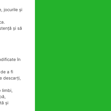
 jocurile și
ca.
stență și să
dificate în
de a fi
e descarți,
 limbi,
bă,
tă și