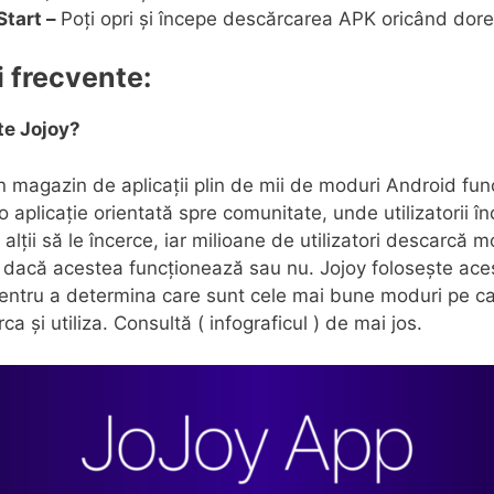
Start –
Poți opri și începe descărcarea APK oricând dore
i frecvente:
te Jojoy?
n magazin de aplicații plin de mii de moduri Android func
 o aplicație orientată spre comunitate, unde utilizatorii 
 alții să le încerce, iar milioane de utilizatori descarcă m
dacă acestea funcționează sau nu. Jojoy folosește ace
entru a determina care sunt cele mai bune moduri pe c
ca și utiliza. Consultă ( infograficul ) de mai jos.