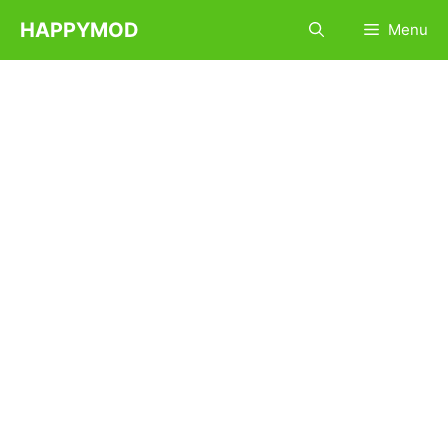
Pular
HAPPYMOD
Menu
para
o
conteúdo