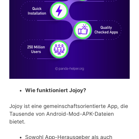
Wie funktioniert Jojoy?
Jojoy ist eine gemeinschaftsorientierte App, die
Tausende von Android-Mod-APK-Dateien
bietet.
Sowohl App-Herausgeber als auch