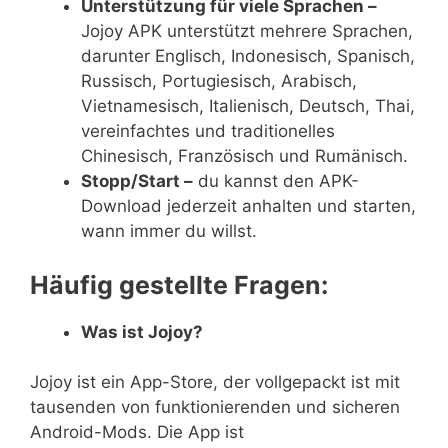
Unterstützung für viele Sprachen –
Jojoy APK unterstützt mehrere Sprachen,
darunter Englisch, Indonesisch, Spanisch,
Russisch, Portugiesisch, Arabisch,
Vietnamesisch, Italienisch, Deutsch, Thai,
vereinfachtes und traditionelles
Chinesisch, Französisch und Rumänisch.
Stopp/Start –
du kannst den APK-
Download jederzeit anhalten und starten,
wann immer du willst.
Häufig gestellte Fragen:
Was ist Jojoy?
Jojoy ist ein App-Store, der vollgepackt ist mit
tausenden von funktionierenden und sicheren
Android-Mods. Die App ist