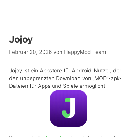
Jojoy
Februar 20, 2026
von
HappyMod Team
Jojoy ist ein Appstore für Android-Nutzer, der
den unbegrenzten Download von „MOD“-apk-
Dateien für Apps und Spiele ermöglicht.