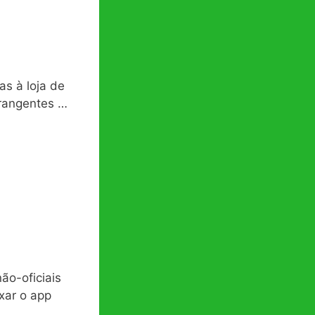
s à loja de
brangentes …
ão-oficiais
xar o app