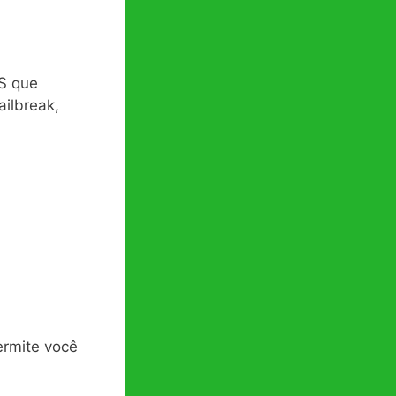
S que
ailbreak,
ermite você