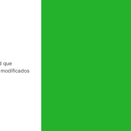
d que
e modificados