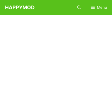
コ
HAPPYMOD
Menu
ン
テ
ン
ツ
へ
ス
キ
ッ
プ