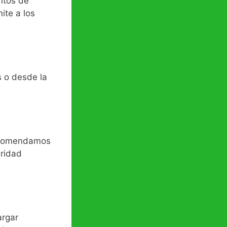
ntos de
ite a los
 o desde la
recomendamos
ridad
argar