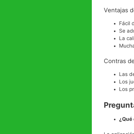
Ventajas 
Fácil 
Se ad
La ca
Mucha
Contras d
Las d
Los j
Los p
Pregunt
¿Qué 