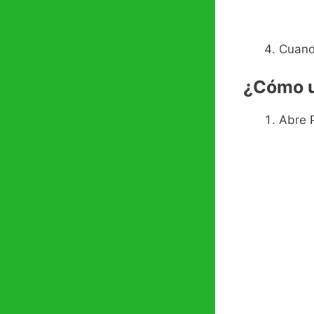
Cuando
¿Cómo u
Abre P