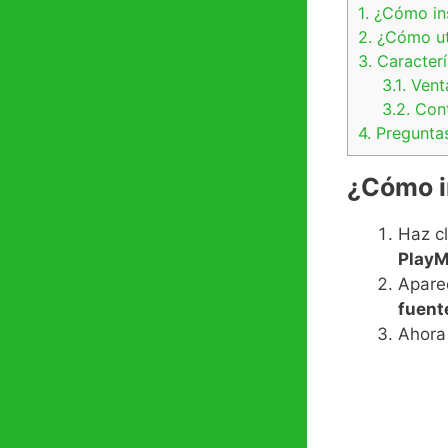
1.
¿Cómo ins
2.
¿Cómo uti
3.
Caracterí
3.1.
Vent
3.2.
Cont
4.
Preguntas
¿Cómo i
Haz cl
PlayM
Apare
fuent
Ahora 