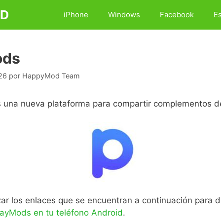
D
iPhone
Windows
Facebook
E
ods
26
por
HappyMod Team
 una nueva plataforma para compartir complementos d
zar los enlaces que se encuentran a continuación para d
layMods en tu teléfono Android
.