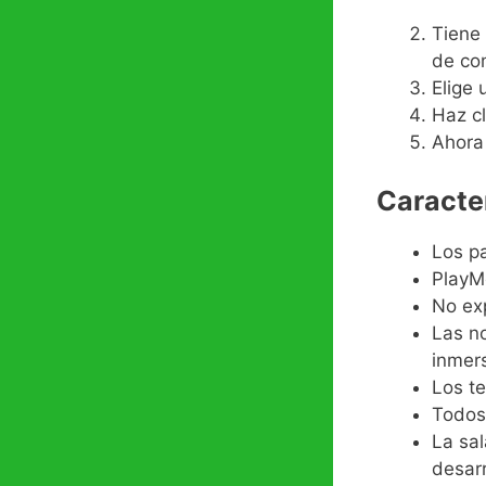
Tiene 
de co
Elige 
Haz cl
Ahora
Caracte
Los p
PlayM
No exp
Las no
inmers
Los t
Todos
La sal
desar