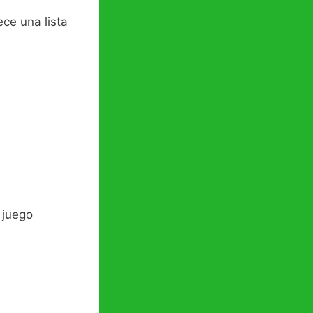
ece una lista
.
 juego