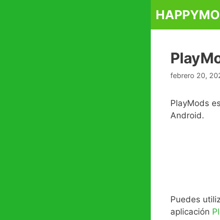
Saltar
HAPPYMO
al
contenido
PlayM
febrero 20, 20
PlayMods es
Android.
Puedes utili
aplicación
P