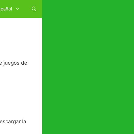
spañol
e juegos de
escargar la