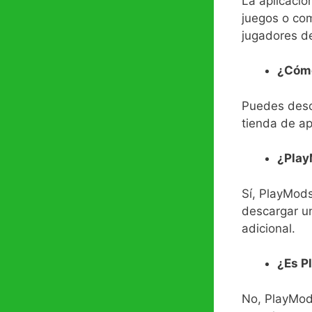
La aplicaci
juegos o com
jugadores d
¿Cómo
Puedes desc
tienda de a
¿Play
Sí, PlayMod
descargar 
adicional.
¿Es P
No, PlayMod