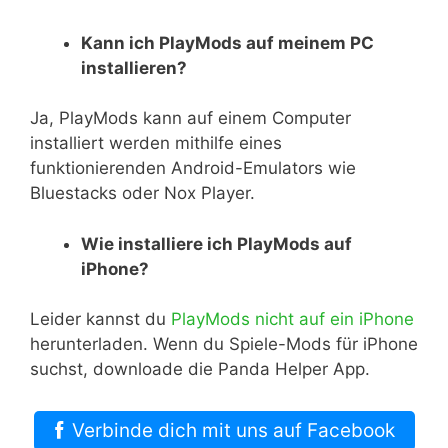
Kann ich PlayMods auf meinem PC
installieren?
Ja, PlayMods kann auf einem Computer
installiert werden mithilfe eines
funktionierenden Android-Emulators wie
Bluestacks oder Nox Player.
Wie installiere ich PlayMods auf
iPhone?
Leider kannst du
PlayMods nicht auf ein iPhone
herunterladen. Wenn du Spiele-Mods für iPhone
suchst, downloade die Panda Helper App.
Verbinde dich mit uns auf Facebook