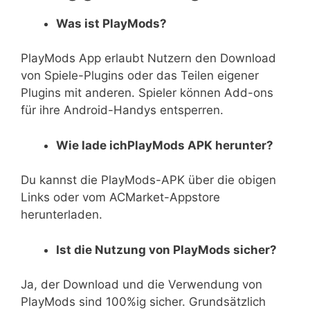
Was ist PlayMods?
PlayMods App erlaubt Nutzern den Download
von Spiele-Plugins oder das Teilen eigener
Plugins mit anderen. Spieler können Add-ons
für ihre Android-Handys entsperren.
Wie lade ichPlayMods APK herunter?
Du kannst die PlayMods-APK über die obigen
Links oder vom ACMarket-Appstore
herunterladen.
Ist die Nutzung von PlayMods sicher?
Ja, der Download und die Verwendung von
PlayMods sind 100%ig sicher. Grundsätzlich