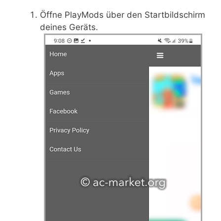
Öffne PlayMods über den Startbildschirm
deines Geräts.