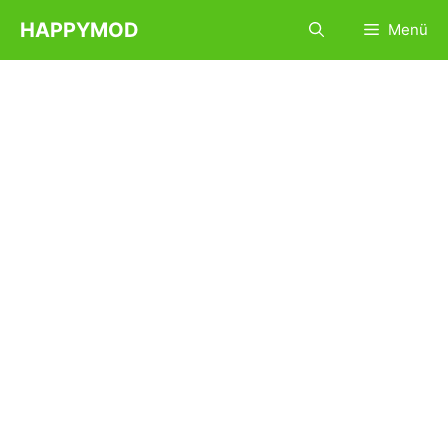
Zum
HAPPYMOD
Menü
Inhalt
springen