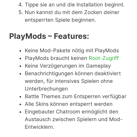
Tippe sie an und die Installation beginnt.
Nun kannst du mit dem Zocken deiner
entsperrten Spiele beginnen.
PlayMods – Features:
Keine Mod-Pakete nötig mit PlayMods
PlayMods braucht keinen
Root-Zugriff
Keine Verzögerungen im Gameplay
Benachrichtigungen können deaktiviert
werden, für intensives Spielen ohne
Unterbrechungen
Battle Themes zum Entsperren verfügbar
Alle Skins können entsperrt werden
Eingebauter Chatroom ermöglicht den
Austausch zwischen Spielern und Mod-
Entwicklern.