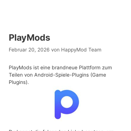
PlayMods
Februar 20, 2026
von
HappyMod Team
PlayMods ist eine brandneue Plattform zum
Teilen von Android-Spiele-Plugins (Game
Plugins).