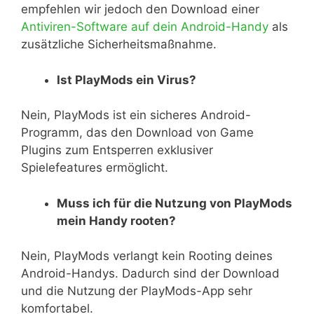
empfehlen wir jedoch den Download einer
Antiviren-Software auf dein Android-Handy
als
zusätzliche Sicherheitsmaßnahme.
Ist PlayMods ein Virus?
Nein, PlayMods ist ein sicheres Android-
Programm, das den Download von Game
Plugins zum Entsperren exklusiver
Spielefeatures ermöglicht.
Muss ich für die Nutzung von PlayMods
mein Handy rooten?
Nein, PlayMods verlangt kein Rooting deines
Android-Handys. Dadurch sind der Download
und die Nutzung der PlayMods-App sehr
komfortabel.