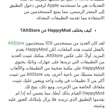
التعديلات هي ما تستخدمه
Apple
لرفض دخول التطبيق
إلى المتجر الرسمي، مما يمنع المستخدمين من
الاستفادة مما تقدمه التطبيقات المعدلة
.
كيف
يختلف
HappyMod
عن
AltStore
؟
لقد كان العديد من مستخدمي
iOS
يستخدمون
AltStore
بالفعل لتثبيت هذه الملفات، لكن
HappyMod
يقدم
المزيد
.
أولاً، على عكس
AltStore
، يمكنك تثبيت العديد
من التطبيقات التي تريدها على جهازك، وثانيًا، يحتوي
HappyMod
على مكتبة ضخمة من التطبيقات والألعاب
المثبتة مسبقًا
.
من ناحية أخرى، يحد
AltStore
من تثبيت
أكثر من
3
تطبيقات في وقت واحد ويتعين عليك تثبيت
ملفاتك الخاصة من الإنترنت
.
ومع ذلك، يتيح لك
HappyMod
القيام بذلك أيضًا، مما يضمن أنه إذا لم
يقدموا التطبيق الذي تريده، فلا يزال بإمكانك العثور عليه
وتثبيته
.