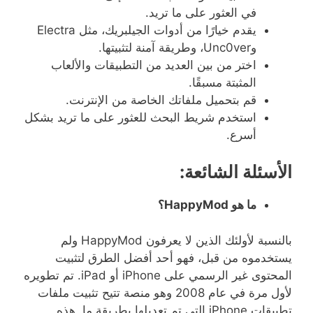
في العثور على ما تريد
.
يقدم خيارًا من أدوات الجيلبريك، مثل
Electra
و
Unc0ver
، وطريقة آمنة لتثبيتها
.
اختر من بين العديد من التطبيقات والألعاب
المثبتة مسبقًا
.
قم بتحميل ملفاتك الخاصة من الإنترنت
.
استخدم شريط البحث للعثور على ما تريد بشكل
أسرع
.
الأسئلة الشائعة
:
ما
هو
HappyMod
؟
بالنسبة لأولئك الذين لا يعرفون
HappyMod
ولم
يستخدموه من قبل، فهو أحد أفضل الطرق لتثبيت
المحتوى غير الرسمي على
iPhone
أو
iPad.
تم تطويره
لأول مرة في عام
2008
وهو منصة تتيح تثبيت ملفات
تطبيقات
iPhone
التي تم تعديلها بطريقة ما
.
هذه