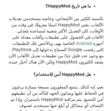
ما
هي
تاريخ
HappyMod
؟
بالنسبة للكثير من الأشخاص، وخاصة مستخدمي تعديلات
الألعاب، يعتبر
HappyMod
اسمًا معروفًا
.
في وقت من
الأوقات، كان التعديل الأكثر شعبية لمساعدة مُعدلي
الألعاب في الحصول على تطبيقات وألعاب معدلة على
أجهزة
Android
الخاصة بهم، وبالأخص تلك التطبيقات
التي رفضت
Google
السماح بدخولها إلى
PlayStore.
مع وجود عدد قليل جدًا من تطبيقات تعديل الألعاب الآن،
يفتقد الكثيرون
HappyMod
ولكن الآن هناك أخبار جيدة
.
هل
HappyMod
آمن
للاستخدام؟
نعم، إنه كذلك
.
يتمتع المطورون بسمعة ممتازة يرغبون
في الحفاظ عليها ويبذلون الجهد للتأكد من أن تطبيقهم
آمن للجميع
.
يتم مراقبة
HappyMod
باستمرار، وإذا تم
اكتشاف أي مشاكل أو أبلغ عنها مستخدم، فسوف